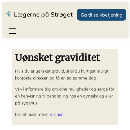
Lægerne på Strøget
Gå til selvbetjening
Ydelser
Patientinformation
Konsultation
Gravide / Børn
Videokonsultation
Åbningstider
Uønsket graviditet
Om os
Prævention
Tidsbestilling
Beregn termin – link
Sundhedsinfo
Hormonspiral
Vaccinationer
Ved akut opstået sygdom
Graviditetsscanninger
Om klinikken
Kobberspiral
Selvtest for Chlamydia og Gonoré
Tid samme uge
Oversigt
Ønsket gravid
Speciallæger
Speciallæger – generelt
Hvis du er uønsket gravid, skal du hurtigst muligt
Selvbetjening
Nødprævention med kobberspiral
Attester
Morgen drop-in, læge
Tidlig scanning
Uønsket gravid
Lægevikarer
Gynækologer
kontakte klinikken og få en tid samme dag.
Spiralfjernelse
Private
Morgen drop-in, blodprøver og EKG
Op/ned-scanning
Vacciner til gravide – link
Uddannelseslæger
Kirurg / Urolog
Spiral skift
Gruppe 2 patienter
Ofte stillede spørgsmål
Book scanning
Børneundersøgelser og vaccinationer
Sygeplejersker
Plastikkirurgi
Vi vil informere dig om dine muligheder og sørge for
Børnelægernes børnetips
Jordemødre
Hudlæger
en henvisning til behandling hos en gynækolog eller
Sekretærer
Hjertelæger
på sygehus.
Administration
Medicin
Kirurg / Urolog
For at læse mere,
klik her.
Røntgen & ultralyd
Blodprøve-lab