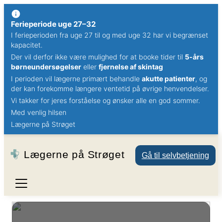
Ferieperiode uge 27–32
I ferieperioden fra uge 27 til og med uge 32 har vi begrænset
kapacitet.
Der vil derfor ikke være mulighed for at booke tider til
5-års
børneundersøgelser
eller
fjernelse af skintag
I perioden vil lægerne primært behandle
akutte patienter
, og
der kan forekomme længere ventetid på øvrige henvendelser.
Vi takker for jeres forståelse og ønsker alle en god sommer.
Med venlig hilsen
Lægerne på Strøget
Lægerne på Strøget
Gå til selvbetjening
Ydelser
Patientinformation
Konsultation
Gravide / Børn
Videokonsultation
Åbningstider